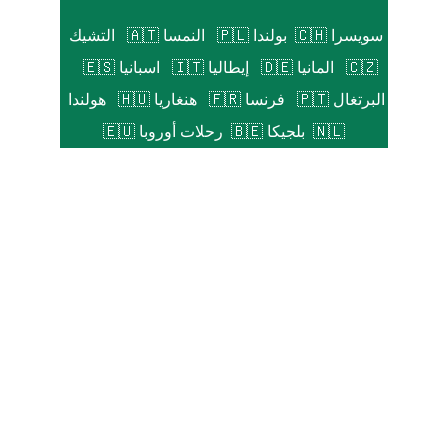
سويسرا 🇨🇭
بولندا 🇵🇱
النمسا 🇦🇹
التشيك 
🇨🇿
  المانيا 🇩🇪 
إيطاليا 🇮🇹
اسبانيا 🇪🇸 
البرتغال 🇵🇹
فرنسا 🇫🇷
هنغاريا 🇭🇺
هولندا 
🇳🇱 
بلجيكا 🇧🇪
رحلات أوروبا 🇪🇺
للحجز و التواصل
+48662838090
+48513688682
booking@rabdanauto.com