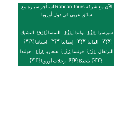
الآن مع شركة Rabdan Tours استأجر 
سيارة مع 
سائق عربي
 في دول أوروبا 
سويسرا 🇨🇭
بولندا 🇵🇱
النمسا 🇦🇹
التشيك 
🇨🇿
  المانيا 🇩🇪 
إيطاليا 🇮🇹
اسبانيا 🇪🇸 
البرتغال 🇵🇹
فرنسا 🇫🇷
هنغاريا 🇭🇺
هولندا 
🇳🇱 
بلجيكا 🇧🇪
رحلات أوروبا 🇪🇺
للحجز و التواصل
+48662838090
+48513688682