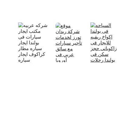
booking@rabdanauto.com
إحجز سيارة 
وسائق 
إحجز بكج 
إحجز سيارتك 
عربي في دول 
مع ربدان 
من ربدان اوتو 
أوروبا 
 🇮🇹
🇦🇹 
تورز
🇨🇭
 🇪🇸
 🇵🇹
🇫🇷
 🇨🇿
 🇩🇪
🇭🇺
 🇳🇱
 🇧🇪