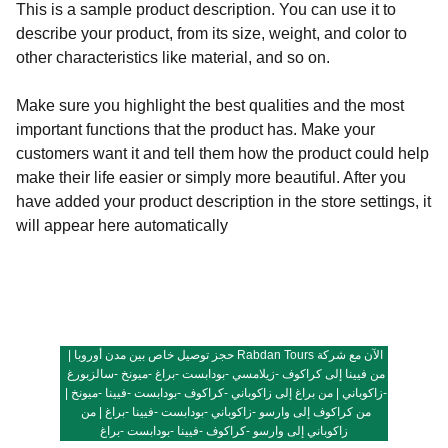
This is a sample product description. You can use it to
describe your product, from its size, weight, and color to
other characteristics like material, and so on.
Make sure you highlight the best qualities and the most
important functions that the product has. Make your
customers want it and tell them how the product could help
make their life easier or simply more beautiful. After you
have added your product description in the store settings, it
will appear here automatically
الآن مع شركة Rabdan Tours حجز توصيل
 خاص
 بين مدن أوروبا | 
من فيينا إلى 
كراكوف
 -
زيلامسي
 -
بودابست
 -
براغ
 -
ميونخ
 -
سالزبورغ
-
زاكوباني
 | من براغ إلى 
زاكوباني
 -
كراكوف
 -
بودابست
 -
فيينا
 -
ميونخ
 | 
من كراكوف إلى 
وارسو
 -
زاكوباني
 -
بودابست
 -
فيينا
 -
براغ
 | من 
زاكوباني إلى 
وارسو
-
كراكوف
 -
فيينا
 -
بودابست
 -
براغ